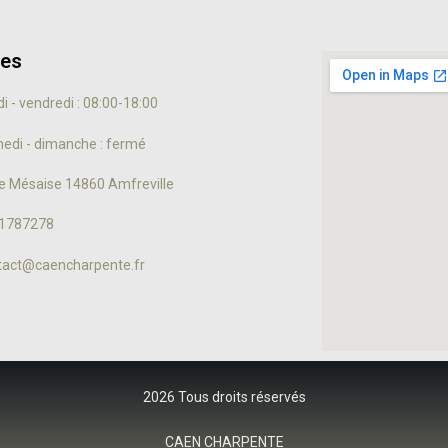
res
i - vendredi : 08:00-18:00
edi - dimanche : fermé
ue Mésaise 14860 Amfreville
1787278
tact@caencharpente.fr
2026 Tous droits réservés
CAEN CHARPENTE