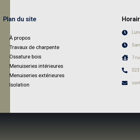
Plan du site
Horai
Lund
À propos
Sam
Travaux de charpente
Ossature bois
7 r
Menuiseries intérieures
023
Menuiseries extérieures
con
Isolation