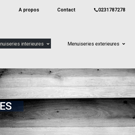
A propos
Contact
0231787278
uiseries interieures
Menuiseries exterieures
RES