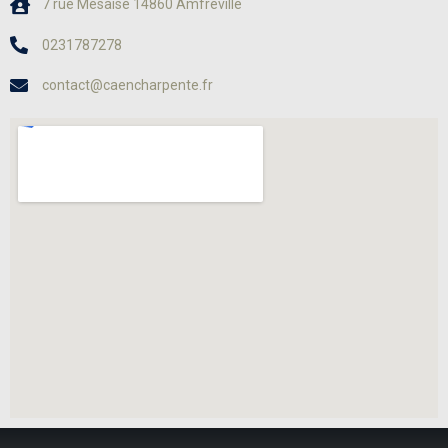
7 rue Mésaise 14860 Amfreville
0231787278
contact@caencharpente.fr